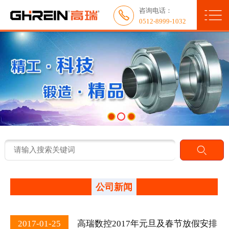

咨询电话：
网站首页


0512-8999-1032
关于我们
新闻中心
产品展示
服务与应用
人力资源
联系我们
公司新闻
典型客户
2017-01-25
高瑞数控2017年元旦及春节放假安排